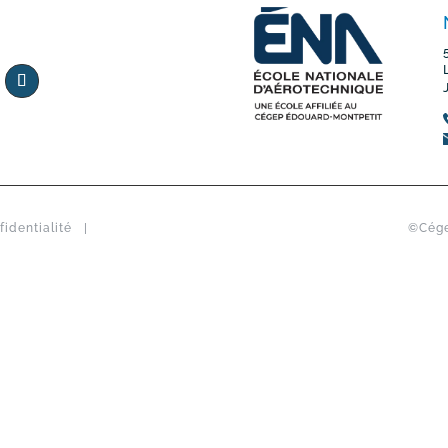
fidentialité
|
©Cége