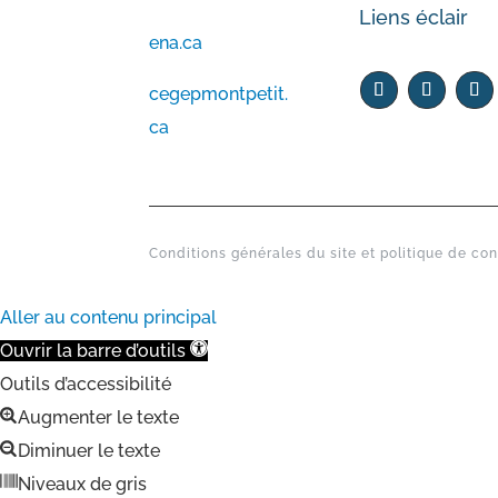
Liens éclair
ena.ca
cegepmontpetit.
ca
Conditions générales du site et politique de con
Aller au contenu principal
Ouvrir la barre d’outils
Outils d’accessibilité
Augmenter le texte
Diminuer le texte
Niveaux de gris